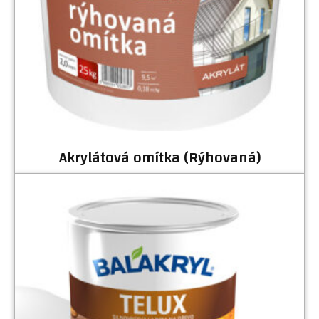
Akrylátová omítka (Rýhovaná)