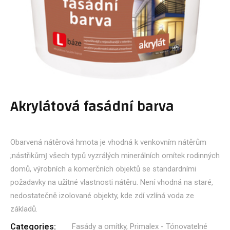
Akrylátová fasádní barva
Obarvená nátěrová hmota je
vhodná k
venk
ovním nátěrům
;nástřikůmͿ všech typů vyzrálých
minerálních omítek rodinných
domů,
výrobních a
komerčních objektů se
standardními
požadavky na užitné
vlastnosti nátěru. Není vhodná
na staré,
nedostatečně izolované
objekty, kde zdí vzlíná voda ze
základů.
Categories:
Fasády a omítky
,
Primalex - Tónovatelné