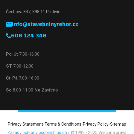
Čechova 347, 398 11 Protivín
info@stavebninyrehor.cz
608 124 348
Po-Út
7:00-16:00
ST
7:00-12:00
Čt-Pá
7:00-16:00
So
8:00-11:00
Ne
Zavřeno
Privacy Statement
-
Terms & Conditions
-
Privacy Policy
-
Sitemap
Zásady ochrany osobních údajů
/ © 1992 - 2025 Všechna práva