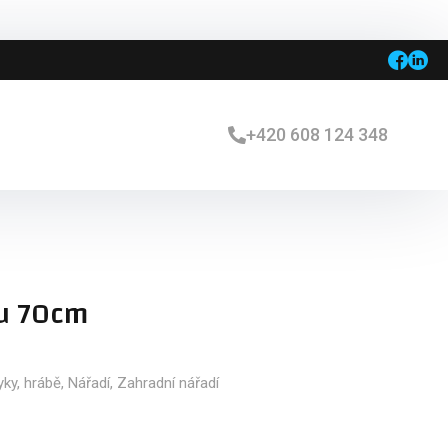
+420 608 124 348
u 70cm
ky, hrábě
,
Nářadí
,
Zahradní nářadí