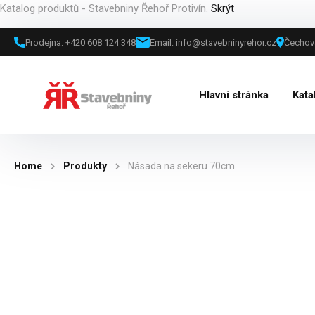
Katalog produktů - Stavebniny Řehoř Protivín.
Skrýt
Prodejna: +420 608 124 348
Email: info@stavebninyrehor.cz
Čechova
Hlavní stránka
Kata
Home
Produkty
Násada na sekeru 70cm