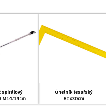
 spirálový
Úhelník tesařský
R M14/14cm
60x30cm