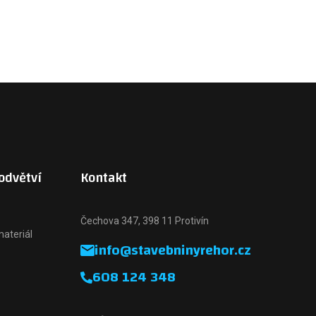
odvětví
Kontakt
Čechova 347, 398 11 Protivín
materiál
info@stavebninyrehor.cz
608 124 348