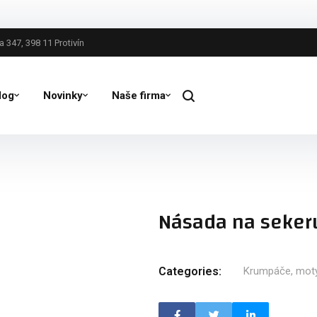
 347, 398 11 Protivín
log
Novinky
Naše firma
Násada na seker
Categories:
Krumpáče, moty