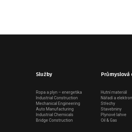
Služby
Průmyslová 
Ropa a plyn – energetika
Hutní materiál
Industrial Construction
Nářadí a elektro
Mechanical Engineering
Střechy
Auto Manufacturing
Stavebniny
Industrial Chemicals
Plynové lahve
Bridge Construction
Oil & Gas