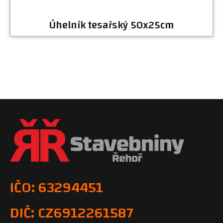
Úhelník tesařský 50x25cm
IČO: 63294451
DIČ: CZ6912261587