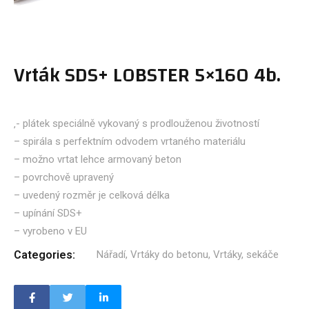
Vrták SDS+ LOBSTER 5×160 4b.
‚- plátek speciálně vykovaný s prodlouženou životností
– spirála s perfektním odvodem vrtaného materiálu
– možno vrtat lehce armovaný beton
– povrchově upravený
– uvedený rozměr je celková délka
– upínání SDS+
– vyrobeno v EU
Categories:
Nářadí
,
Vrtáky do betonu
,
Vrtáky, sekáče