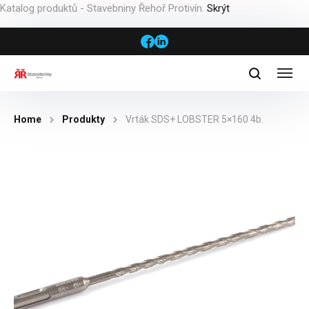
Katalog produktů - Stavebniny Řehoř Protivín.
Skrýt
Home
Produkty
Vrták SDS+ LOBSTER 5×160 4b.