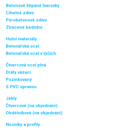
Betonové štípané tvarovky
Cihelné zdivo
Pórobetonové zdivo
Ztracené bednění
Hutní materiály
Betonářská ocel
Betonářská ocel v tyčích
Čtvercová ocel plná
Dráty vázací
Pozinkovaný
S PVC úpravou
Jekly
Čtvercové (na objednání)
Obdélníkové (na objednání)
Nosníky a profily