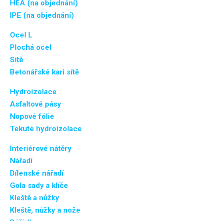
HEA (na objednání)
IPE (na objednání)
Ocel L
Plochá ocel
Sítě
Betonářské kari sítě
Hydroizolace
Asfaltové pásy
Nopové fólie
Tekuté hydroizolace
Interiérové nátěry
Nářadí
Dílenské nářadí
Gola sady a klíče
Kleště a nůžky
Kleště, nůžky a nože