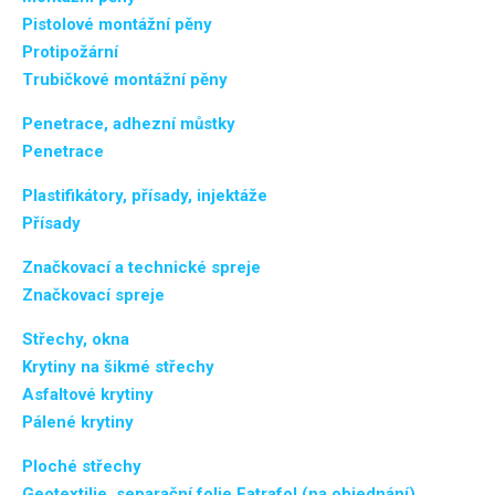
Pistolové montážní pěny
Protipožární
Trubičkové montážní pěny
Penetrace, adhezní můstky
Penetrace
Plastifikátory, přísady, injektáže
Přísady
Značkovací a technické spreje
Značkovací spreje
Střechy, okna
Krytiny na šikmé střechy
Asfaltové krytiny
Pálené krytiny
Ploché střechy
Geotextilie, separační folie Fatrafol (na objednání)