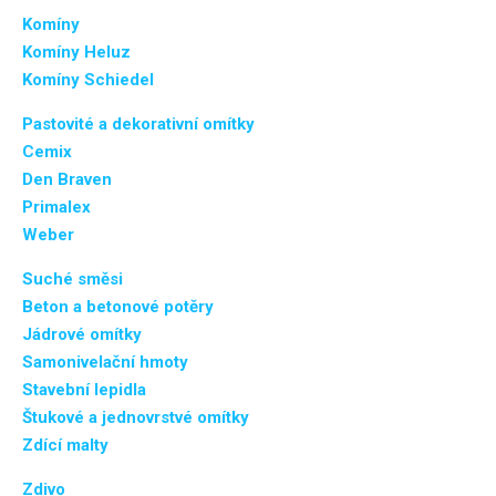
Komíny
Komíny Heluz
Komíny Schiedel
Pastovité a dekorativní omítky
Cemix
Den Braven
Primalex
Weber
Suché směsi
Beton a betonové potěry
Jádrové omítky
Samonivelační hmoty
Stavební lepidla
Štukové a jednovrstvé omítky
Zdící malty
Zdivo