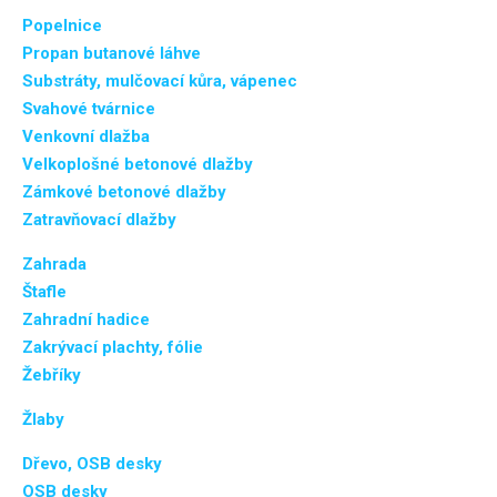
Popelnice
Propan butanové láhve
Substráty, mulčovací kůra, vápenec
Svahové tvárnice
Venkovní dlažba
Velkoplošné betonové dlažby
Zámkové betonové dlažby
Zatravňovací dlažby
Zahrada
Štafle
Zahradní hadice
Zakrývací plachty, fólie
Žebříky
Žlaby
Dřevo, OSB desky
OSB desky