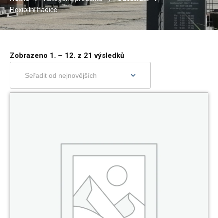
Flexibilní hadice
Zobrazeno 1. – 12. z 21 výsledků