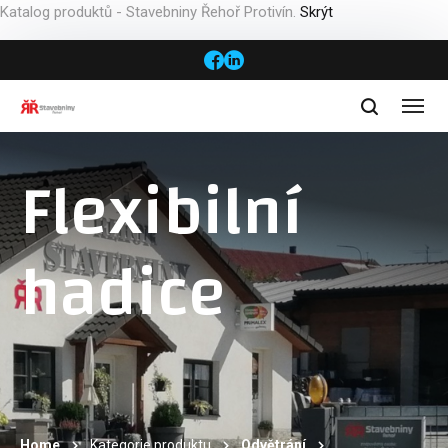
Katalog produktů - Stavebniny Řehoř Protivín.
Skrýt
Flexibilní
hadice
Home
Kategorie produktu
Odvětrání