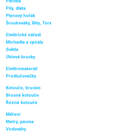
Páčidla
Pily, dláta
Plynový hořák
Šroubováky, Bity, Torx
Elektrické nářadí
Míchadla a spirály
Světla
Úhlové brusky
Elektromateriál
Prodlužovačky
Kotouče, brusivo
Brusné kotouče
Řezné kotouče
Měření
Metry, pásma
Vodováhy