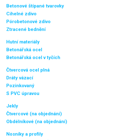
Betonové štípané tvarovky
Cihelné zdivo
Pórobetonové zdivo
Ztracené bednění
Hutní materiály
Betonářská ocel
Betonářská ocel v tyčích
Čtvercová ocel plná
Dráty vázací
Pozinkovaný
S PVC úpravou
Jekly
Čtvercové (na objednání)
Obdélníkové (na objednání)
Nosníky a profily