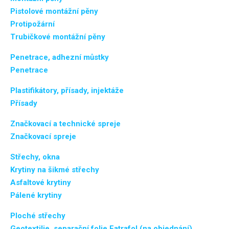
Pistolové montážní pěny
Protipožární
Trubičkové montážní pěny
Penetrace, adhezní můstky
Penetrace
Plastifikátory, přísady, injektáže
Přísady
Značkovací a technické spreje
Značkovací spreje
Střechy, okna
Krytiny na šikmé střechy
Asfaltové krytiny
Pálené krytiny
Ploché střechy
Geotextilie, separační folie Fatrafol (na objednání)