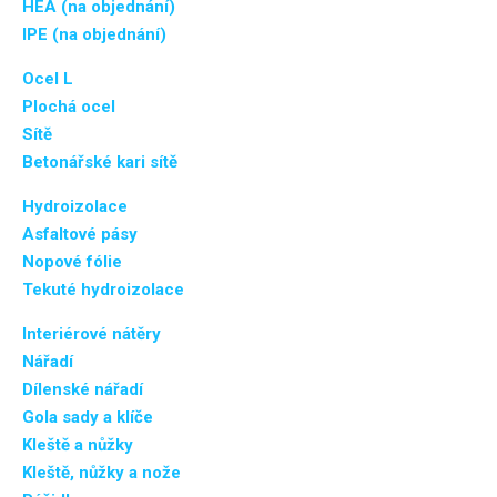
HEA (na objednání)
IPE (na objednání)
Ocel L
Plochá ocel
Sítě
Betonářské kari sítě
Hydroizolace
Asfaltové pásy
Nopové fólie
Tekuté hydroizolace
Interiérové nátěry
Nářadí
Dílenské nářadí
Gola sady a klíče
Kleště a nůžky
Kleště, nůžky a nože