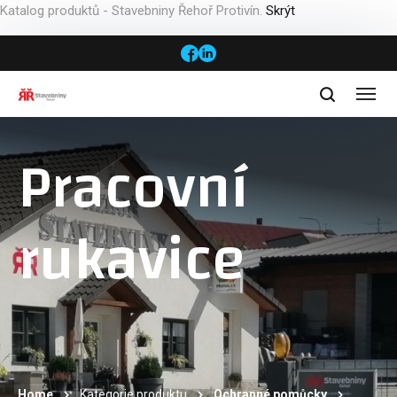
Katalog produktů - Stavebniny Řehoř Protivín.
Skrýt
Pracovní
rukavice
Home
Kategorie produktu
Ochranné pomůcky