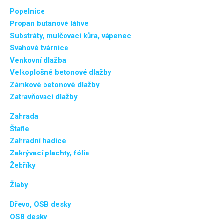
Popelnice
Propan butanové láhve
Substráty, mulčovací kůra, vápenec
Svahové tvárnice
Venkovní dlažba
Velkoplošné betonové dlažby
Zámkové betonové dlažby
Zatravňovací dlažby
Zahrada
Štafle
Zahradní hadice
Zakrývací plachty, fólie
Žebříky
Žlaby
Dřevo, OSB desky
OSB desky