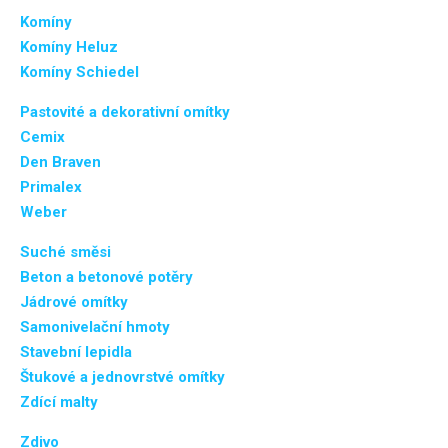
Komíny
Komíny Heluz
Komíny Schiedel
Pastovité a dekorativní omítky
Cemix
Den Braven
Primalex
Weber
Suché směsi
Beton a betonové potěry
Jádrové omítky
Samonivelační hmoty
Stavební lepidla
Štukové a jednovrstvé omítky
Zdící malty
Zdivo